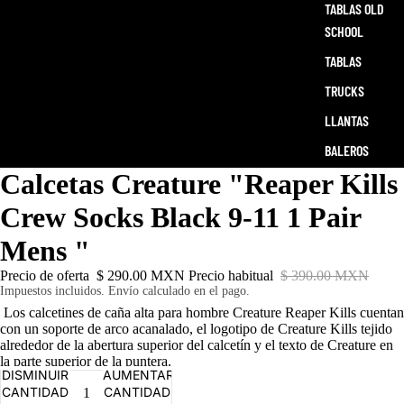
TABLAS OLD
SCHOOL
TABLAS
TRUCKS
LLANTAS
BALEROS
Calcetas Creature "Reaper Kills
ACCESORIOS
SKATE
Crew Socks Black 9-11 1 Pair
Mens "
Precio de oferta
$ 290.00 MXN
Precio habitual
$ 390.00 MXN
Impuestos incluidos. Envío calculado en el pago.
Los calcetines de caña alta para hombre Creature Reaper Kills cuentan
con un soporte de arco acanalado, el logotipo de Creature Kills tejido
alrededor de la abertura superior del calcetín y el texto de Creature en
la parte superior de la puntera.
DISMINUIR
AUMENTAR
CANTIDAD
CANTIDAD