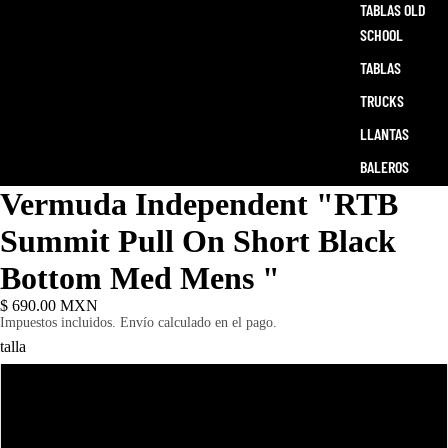
TABLAS OLD
SCHOOL
TABLAS
TRUCKS
LLANTAS
BALEROS
Vermuda Independent "RTB
ACCESORIOS
SKATE
Summit Pull On Short Black
Bottom Med Mens "
$ 690.00 MXN
Impuestos incluidos. Envío calculado en el pago.
talla
s
M